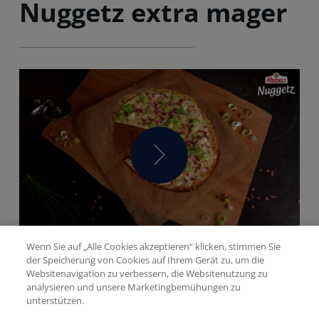
Nuggetz extra mager
Wenn Sie auf „Alle Cookies akzeptieren“ klicken, stimmen Sie
5/5
(2 Bewertungen)
der Speicherung von Cookies auf Ihrem Gerät zu, um die
30 MIN
HAUPTSPEISEN
EINFACH
Websitenavigation zu verbessern, die Websitenutzung zu
analysieren und unsere Marketingbemühungen zu
unterstützen.
Diesen Artikel teilen auf: