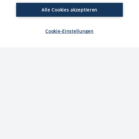
Alle Cookies akzeptieren
Jetzt bewerten:
Cookie-Einstellungen
Zutaten
-
+
4
Portionen
120
g
Magerquark
80
g
geriebener Käse – z.B. Emmentaler
2
Eier
1
TL
Oregano