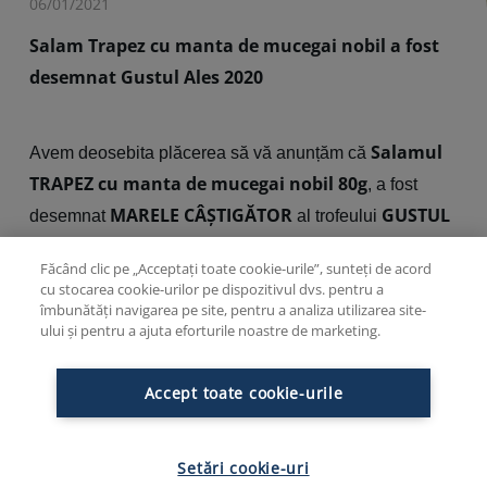
06/01/2021
Salam Trapez cu manta de mucegai nobil a fost
desemnat Gustul Ales 2020
Salamul
Avem deosebita plăcerea să vă anunțăm că
TRAPEZ cu manta de mucegai nobil 80g
, a fost
MARELE CÂȘTIGĂTOR
GUSTUL
desemnat
al trofeului
ALES 2020
.
Făcând clic pe „Acceptați toate cookie-urile”, sunteți de acord
cu stocarea cookie-urilor pe dispozitivul dvs. pentru a
îmbunătăți navigarea pe site, pentru a analiza utilizarea site-
Premiul a fost acordat în cadrul Galei celei de-a 5-a
ului și pentru a ajuta eforturile noastre de marketing.
editii a concursului “Ora de bun gust”, organizată joi, 03
decembrie, de Ro.aliment. Caștigătorii au fost
Accept toate cookie-urile
desemnați de către un juriu format din specialiști în
industria alimentară ce au punctat produsele înscrise în
Setări cookie-uri
competiție ținând cont de următoarele criterii: gust,