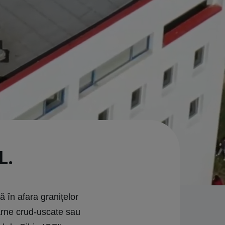
L.
 în afara granițelor
carne crud-uscate sau