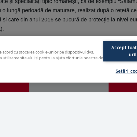
lizate și specialități tipic românești, ca de exemplu "Salam
 o lungă perioadă de maturare, realizat după o rețetă c
i și care din anul 2016 se bucură de protecție la nivel eu
).
Accept toat
de acord cu stocarea cookie-urilor pe dispozitivul dvs.
Angajați
Suprafat
uri
utilizarea site-ului și pentru a ajuta eforturile noastre de
5
161
10
Setări co