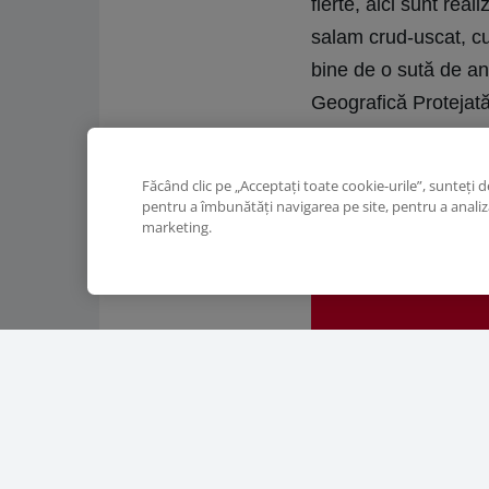
fierte, aici sunt rea
salam crud-uscat, cu
bine de o sută de an
Geografică Protejată
Făcând clic pe „Acceptați toate cookie-urile”, sunteți 
Fondată
pentru a îmbunătăți navigarea pe site, pentru a analiza 
200
marketing.