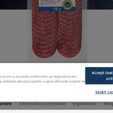
Reinert Salam de Sibiu 100g
Accept toat
de acord cu stocarea cookie-urilor pe dispozitivul dvs.
uri
utilizarea site-ului și pentru a ajuta eforturile noastre de
Setări co
criere
Informaţii nutriţionale
Ingrediente
Aler