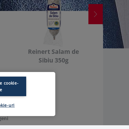
Reinert Salam de
Sibiu 350g
e cookie-
le
okie-uri
geni