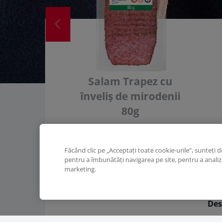
Salam Trapez cu
înveliș de mirodenii
80g
Făcând clic pe „Acceptați toate cookie-urile”, sunteți 
pentru a îmbunătăți navigarea pe site, pentru a analiza 
marketing.
Des