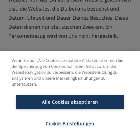
bist, die Websites, die Du bei uns besuchst und
Datum, Uhrzeit und Dauer Deines Besuches. Diese
Daten dienen nur statistischen Zwecken. Ein
Personenbezug wird von uns nicht hergestellt.
Darüber hinaus setzen wir beim Besuch unserer
Wenn Sie auf „Alle Cookies akzeptieren“ klicken, stimmen Sie
Website Cookies sowie Analysedienste ein. Nähere
der Speicherung von Cookies auf Ihrem Gerät zu, um die
Websitenavigation zu verbessern, die Websitenutzung zu
Erläuterungen dazu erhälst Du unter den folgenden
analysieren und unsere Marketingbemühungen zu
Punkten.
unterstützen.
Alle Cookies akzeptieren
Anmeldung für unseren
Newsletter
Cookie-Einstellungen
Sofern Du nach Art. 6 Abs.1 lit.a DSGVO