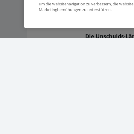
um die Websitenavigation zu verbessern, die Websit
Tier ist weit weg. D
Marketingbemühungen zu unterstützen.
wie Leberwurst oder
Die Unschulds-L
Ihr Anteil liegt der
und Gewissen. Desha
Alternativen sind wi
Die Wurst-Gourm
Etwas 17 % der deu
sie gilt Qualität st
vor allem Inspirati
Die Raubtiere