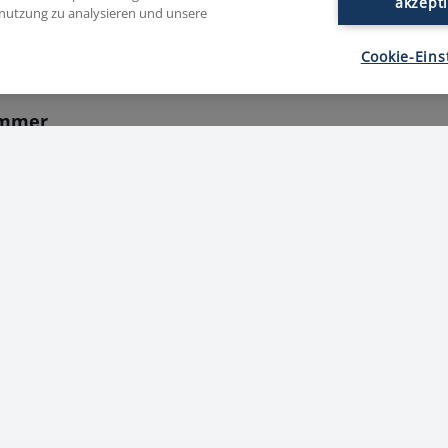
akzept
enutzung zu analysieren und unsere
ementsprechend greifen sie am liebsten zu weichen, ver
 Gelbwurst. Bequem und günstig soll es außerdem sein.
Cookie-Eins
ämmer
zeit bei 18 %. Sie befinden sich im permanenten Spagat z
lb sollte ihre Wurst möglichst nachhaltig sein. Auch ve
llkommen. Umwelt-, Tier-, und Klimaschutz sind wichtiger 
ets
tschen Wurstkonsumenten sehen sich heute als echte F
att Quantität. Sie kaufen bevorzugt beim lokalen Metzger.
on und fachkundige Beratung an der Bedientheke.