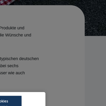
-Produkte und
 die Wünsche und
 typischen deutschen
bei sechs
sser wie auch
okies
genuss - rosig. Das