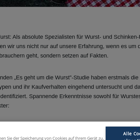
rst: Als absolute Spezialisten für Wurst- und Schinken
en wir uns nicht nur auf unsere Erfahrung, wenn es um
brauchern geht, sondern setzen auf Fakten.
nden „Es geht um die Wurst”-Studie haben erstmals die
pen und ihr Kaufverhalten eingehend untersucht und da
entifiziert. Spannende Erkenntnisse sowohl für Wurste
ter:
iker
Alle Co
 größte Gruppe. Für sie ist die Welt - und auch ihr Wurst
mmen Sie der Speicherung von Cookies auf Ihrem Gerät zu,