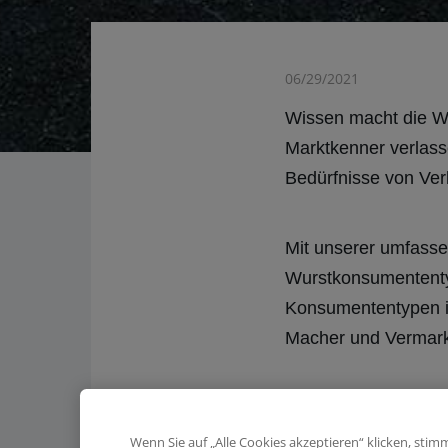
06/29/2021
Wissen macht die Wu
Marktkenner verlass
Bedürfnisse von Ver
Mit unserer umfasse
Wurstkonsumententy
Konsumententypen id
Macher und Vermark
Die Wurst-Romant
Mit 31 % die aktuell
Wenn Sie auf „Alle Cookies akzeptieren“ klicken, sti