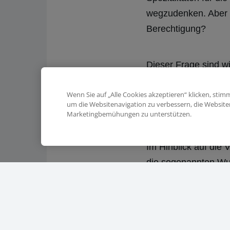
wegzudenken. Aber 
Berechtigung?
Dieser Frage sind wi
herausgefunden, das
Wenn Sie auf „Alle Cookies akzeptieren“ klicken, sti
andere Zielgruppen 
um die Websitenavigation zu verbessern, die Websit
Frischebereich von O
Marketingbemühungen zu unterstützen.
Im Hinblick auf die
die sogenannten Wurs
und immer wieder Ne
und sich dabei berat
Premium, Meister un
inspirierte Salamis,