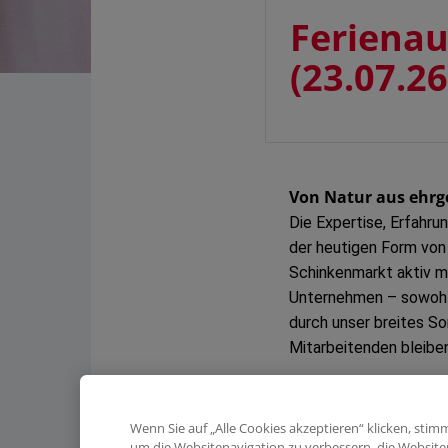
Ferienaus
(23.07.2
Von Natur aus ehrge
Die Expertise, Erfahru
der heutigen Form von
Schinkenmarkt aktiv mit
Unternehmen – sowohl 
durch unser breites So
Mitarbeitenden bleiben 
Den ersten Schritt 
Gemeinsam mit Dir wol
Wenn Sie auf „Alle Cookies akzeptieren“ klicken, sti
um die Websitenavigation zu verbessern, die Websit
Neugierig? Dann bewer