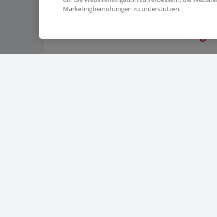
Marketingbemühungen zu unterstützen.
... Deine Aufgab
Allgemeine Vorber
Einlegen von Sta
Entnahme der Auf
... das solltest
Bereitschaft zur 
Hohes Qualitäts-
Belastbarkeit, Ko
Mindestalter 16 J