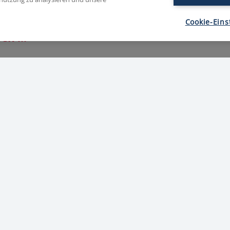
Cookie-Eins
en ...
eitungs-, Versand- und Produktionstätigkeiten
pelaufschnitt in automatische Verpackungsmaschinen
schnittware vom Förderband
 Du mitbringen ...
Schichtarbeit (Früh- und Spätschicht)
, Hygiene- und Verantwortungsbewusstsein
mmunikations- und Teamfähigkeit
ahre