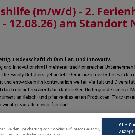
hilfe (m/w/d) - 2. Ferien
6 - 12.08.26) am Standort
izig. Leidenschaftlich familiär. Und innovativ.
ng und Innovationskraft mehrerer traditionsreicher Unternehmen 
 The Family Butchers gebündelt. Gemeinsam gestalten wir den
 und entwickeln ihn kontinuierlich weiter. Vielfalt und Diversitä
durch die unterschiedlichen kulturellen Hintergründe unserer M
rtiment an fleisch- und pflanzenbasierten Produkten. Trotz unse
wir aber vor allem eins: familiär!
wagen. Sich neuen Herausforderungen stellen. Ideen zum
Alle Co
len wir der leistungsfähigste Anbieter von Wurst- und Schinken
mmen Sie der Speicherung von Cookies auf Ihrem Gerät zu,
akzept
enutzung zu analysieren und unsere
be Dich jetzt!