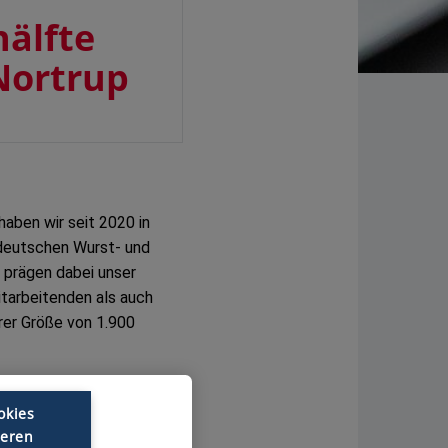
hälfte
 Nortrup
haben wir seit 2020 in
 deutschen Wurst- und
t prägen dabei unser
itarbeitenden als auch
rer Größe von 1.900
 Fliegen bringen.
okies
erzeugnissen werden.
ieren