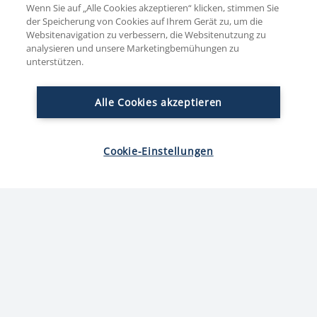
ganz einfach und ist für Dich und uns der
Wenn Sie auf „Alle Cookies akzeptieren“ klicken, stimmen Sie
der Speicherung von Cookies auf Ihrem Gerät zu, um die
schnellste Weg zum Erfolg. Deine Anlagen, wie
Websitenavigation zu verbessern, die Websitenutzung zu
analysieren und unsere Marketingbemühungen zu
Lebenslauf und Anschreiben, lade bequem
unterstützen.
in allen gängigen Formaten
hoch.
Alle Cookies akzeptieren
Wir freuen uns ebenfalls über interessante
Cookie-Einstellungen
Initiativbewerbungen
!
STANDORT
KARRIERELEVEL
AUFGABENGEBIET