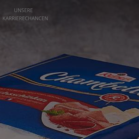
UNSERE
KARRIERECHANCEN