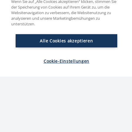
Wenn Sie auf „Alle Cookies akzeptieren“ klicken, stimmen Sie
der Speicherung von Cookies auf Ihrem Gerät zu, um die
Websitenavigation zu verbessern, die Websitenutzung zu
Reinert Geflügel Nuggetz -
analysieren und unsere Marketingbemühungen zu
unterstützen.
Gourmet Putenschinkenwürfel
Alle Cookies akzeptieren
Cookie-Einstellungen
Beschreibung
Nährwerte
Zutaten
Unsere Geflügel Nuggetz sind praktische Würfel aus
der Putenoberkeule, die bestens für die moderne,
schnelle und frische Küche geeignet sind. Sie
verfeinern sowohl kalte als auch warme Gerichte und
geben immer das gewisse Extra an Geschmack –
egal ob beim Backen, Braten oder pur aufs Brot. Aus