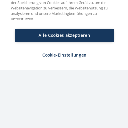
der Speicherung von Cookies auf Ihrem Gerät zu, um die
Websitenavigation zu verbessern, die Websitenutzung zu
analysieren und unsere Marketingbemühungen zu
unterstützen.
Alle Cookies akzeptieren
Reinert Sommerwurst 1 kg
Cookie-Einstellungen
Beschreibung
Nährwerte
Zutaten
Allergene
Seit 1969 bereiten wir die Sommerwurst nach dem
Originalrezept des Erfinders Hans Reinert zu. Etwas
ganz besonderes ist die Hülle aus feinem Tuch. Sie
wird aus reiner Baumwolle gewebt und kann dadurch