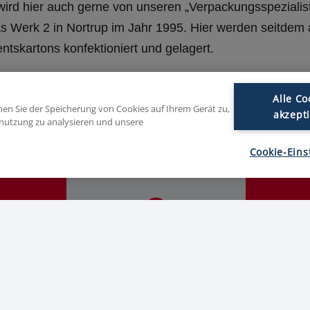
wird hier auch gerne von unseren „Verpackungsspezialis
 Werk 2 in Nortrup im Jahr 1995. Hier werden seitdem 
ntskartons konfektioniert und gelagert.
Alle Co
Mitarbeitende
Produkti
mmen Sie der Speicherung von Cookies auf Ihrem Gerät zu,
akzept
enutzung zu analysieren und unsere
5
50
2.
Cookie-Eins