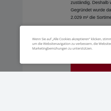
zuständig. Deshalb 
Gegründet wurde das
2.029 m² die Sortime
Gegründet
Wenn Sie auf „Alle Cookies akzeptieren“ klicken, sti
um die Websitenavigation zu verbessern, die Websit
199
Marketingbemühungen zu unterstützen.