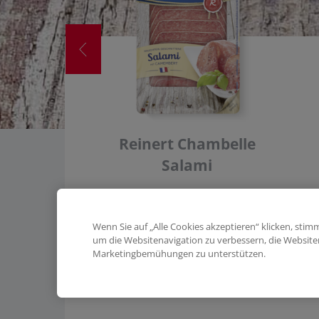
Reinert Chambelle
Salami
Wenn Sie auf „Alle Cookies akzeptieren“ klicken, sti
R
um die Websitenavigation zu verbessern, die Websit
Marketingbemühungen zu unterstützen.