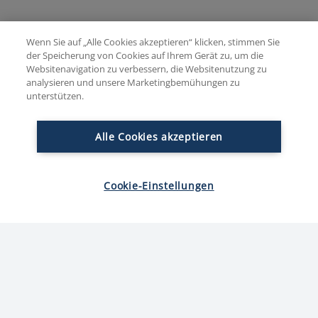
Fitness Rezept: Nudelsalat mit unseren Reinert
Wenn Sie auf „Alle Cookies akzeptieren“ klicken, stimmen Sie
Schinken Nuggetz extra mager. 417 Kcal pro Portion,
der Speicherung von Cookies auf Ihrem Gerät zu, um die
eine proteinreiche Beilage mit 22,5g Eiweiß. Viel Spaß
Websitenavigation zu verbessern, die Websitenutzung zu
analysieren und unsere Marketingbemühungen zu
beim Nachkochen.
unterstützen.
Alle Cookies akzeptieren
Unser Rezepttipp von
Melissa
Cookie-Einstellungen
Gesunde Ernährung muss für mich schnell gehen,
lecker sein und Spaß machen. Verbote sind auf lange
Sicht nicht zielführend! Rezepte mit mehr Protein und