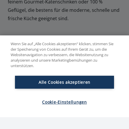
feinem Gourmet-Katenschinken oder 100 %
Geflügel, die bestens für die moderne, schnelle und
frische Küche geeignet sind.
Unsere Reinert Nuggetz sind jeweils in einer
Wenn Sie auf „Alle Cookies akzeptieren“ klicken, stimmen Sie
praktischen Dreikammer-Verpackung im
der Speicherung von Cookies auf Ihrem Gerät zu, um die
Selbstbedienungsregal erhältlich. Durch die
Websitenavigation zu verbessern, die Websitenutzung zu
analysieren und unsere Marketingbemühungen zu
einzigartige Verpackung mit drei getrennten
unterstützen.
Kammern bleiben die Nuggetz besonders lange
frisch und können spielend einfach portioniert
Alle Cookies akzeptieren
werden.
Cookie-Einstellungen